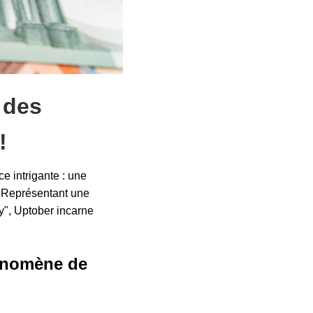
 des
!
e intrigante : une
. Représentant une
y", Uptober incarne
hénomène de