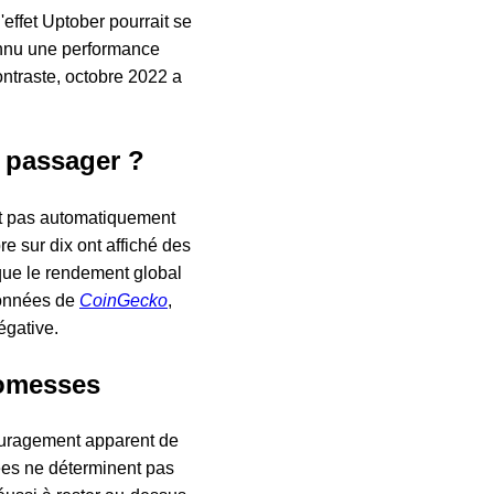
'effet Uptober pourrait se
onnu une performance
ontraste, octobre 2022 a
 passager ?
it pas automatiquement
 sur dix ont affiché des
que le rendement global
données de
CoinGecko
,
égative.
romesses
ncouragement apparent de
sées ne déterminent pas