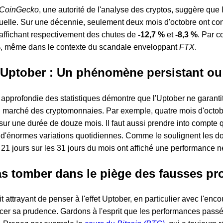
CoinGecko
, une autorité de l'analyse des cryptos, suggère que l
ctuelle. Sur une décennie, seulement deux mois d'octobre ont c
 affichant respectivement des chutes de
-12,7 %
et
-8,3 %
. Par c
%, même dans le contexte du scandale enveloppant
FTX
.
'Uptober : Un phénomène persistant ou
approfondie des statistiques démontre que l'Uptober ne garant
 marché des cryptomonnaies. Par exemple, quatre mois d'octobre
ur une durée de douze mois. Il faut aussi prendre into compte 
 d'énormes variations quotidiennes. Comme le soulignent les 
 21 jours sur les 31 jours du mois ont affiché une performance n
as tomber dans le piège des fausses p
t attrayant de penser à l'effet Uptober, en particulier avec l'e
xercer sa prudence. Gardons à l'esprit que les performances pas